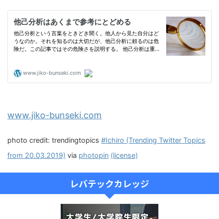
www.jiko-bunseki.com
photo credit: trendingtopics
#Ichiro (Trending Twitter Topics
from 20.03.2019)
via
photopin
(license)
レバテックカレッジ