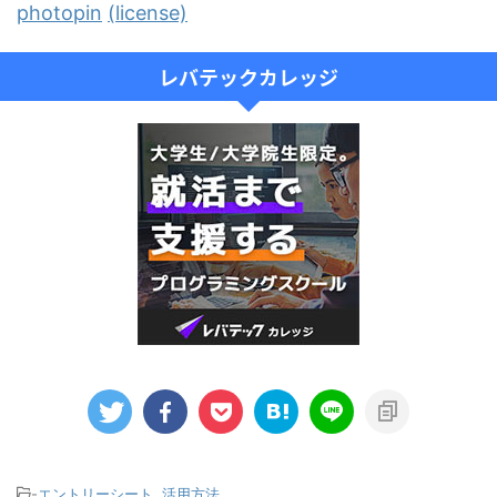
photopin
(license)
レバテックカレッジ
-
エントリーシート
,
活用方法