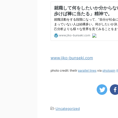
www.jiko-bunseki.com
photo credit: theilr
parallel lines
via
photopin
(
-
Uncategorized