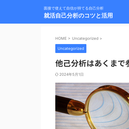
面接で使えて自信が持てる自己分析
就活自己分析のコツと活用
HOME
>
Uncategorized
>
Uncategorized
他己分析はあくまで
2024年5月1日