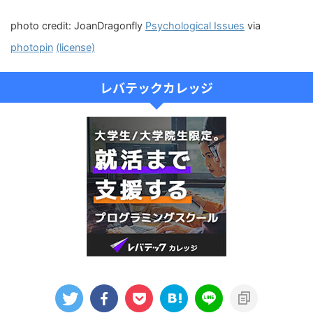
photo credit: JoanDragonfly
Psychological Issues
via
photopin
(license)
レバテックカレッジ